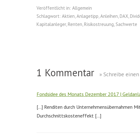
Veröffentlicht in:
Allgemein
Schlagwort:
Aktien
,
Anlagetipp
,
Anleihen
,
DAX
,
Divi
Kapitalanleger
,
Renten
,
Risikostreuung
,
Sachwerte
1 Kommentar
» Schreibe eine
Fondsidee des Monats Dezember 2017 | Geldanl
[…] Renditen durch Unternehmensübernahmen Mit 
Durchschnittskosteneffekt […]