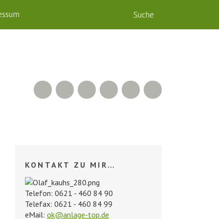
essum
RSS Feed
Xing
LinkedIn
500px
Facebook
Twitter
KONTAKT ZU MIR…
Telefon: 0621 - 460 84 90
Telefax: 0621 - 460 84 99
eMail:
ok@anlage-top.de