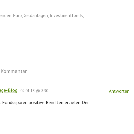
denden
,
Euro
,
Geldanlagen
,
Investmentfonds
,
n Kommentar
age-Blog
02.01.18 @ 8:30
Antworten
Fondssparen positive Renditen erzielen Der