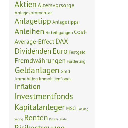
Aktien
Altersvorsorge
Anlagekommentar
Anlagetipp
Anlagetipps
Anleihen
Cost-
Beteiligungen
DAX
Average-Effect
Euro
Dividenden
Festgeld
Fremdwährungen
Förderung
Geldanlagen
Gold
Immobilien
Immobilienfonds
Inflation
Investmentfonds
Kapitalanleger
MSCI
Ranking
Renten
Rating
Riester-Rente
Risikostreuung