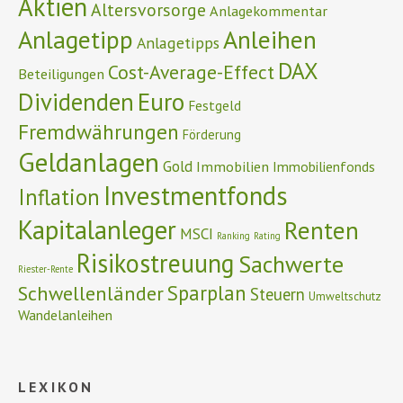
Aktien
Altersvorsorge
Anlagekommentar
Anlagetipp
Anleihen
Anlagetipps
DAX
Cost-Average-Effect
Beteiligungen
Euro
Dividenden
Festgeld
Fremdwährungen
Förderung
Geldanlagen
Gold
Immobilien
Immobilienfonds
Investmentfonds
Inflation
Kapitalanleger
Renten
MSCI
Ranking
Rating
Risikostreuung
Sachwerte
Riester-Rente
Schwellenländer
Sparplan
Steuern
Umweltschutz
Wandelanleihen
LEXIKON