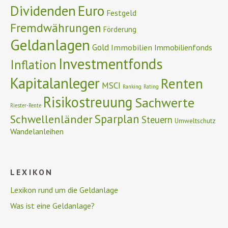
Euro
Dividenden
Festgeld
Fremdwährungen
Förderung
Geldanlagen
Gold
Immobilien
Immobilienfonds
Investmentfonds
Inflation
Kapitalanleger
Renten
MSCI
Ranking
Rating
Risikostreuung
Sachwerte
Riester-Rente
Schwellenländer
Sparplan
Steuern
Umweltschutz
Wandelanleihen
LEXIKON
Lexikon rund um die Geldanlage
Was ist eine Geldanlage?