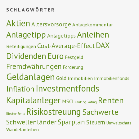
SCHLAGWÖRTER
Aktien
Altersvorsorge
Anlagekommentar
Anlagetipp
Anleihen
Anlagetipps
DAX
Cost-Average-Effect
Beteiligungen
Euro
Dividenden
Festgeld
Fremdwährungen
Förderung
Geldanlagen
Gold
Immobilien
Immobilienfonds
Investmentfonds
Inflation
Kapitalanleger
Renten
MSCI
Ranking
Rating
Risikostreuung
Sachwerte
Riester-Rente
Schwellenländer
Sparplan
Steuern
Umweltschutz
Wandelanleihen