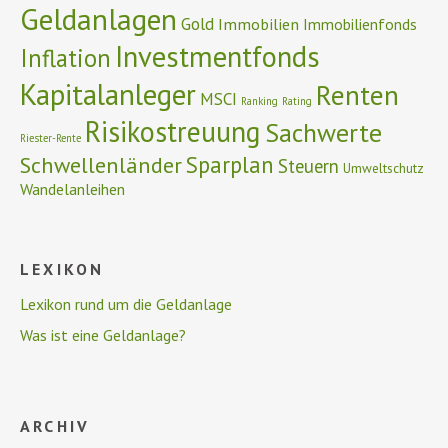
Geldanlagen
Gold
Immobilien
Immobilienfonds
Investmentfonds
Inflation
Kapitalanleger
Renten
MSCI
Ranking
Rating
Risikostreuung
Sachwerte
Riester-Rente
Schwellenländer
Sparplan
Steuern
Umweltschutz
Wandelanleihen
LEXIKON
Lexikon rund um die Geldanlage
Was ist eine Geldanlage?
ARCHIV