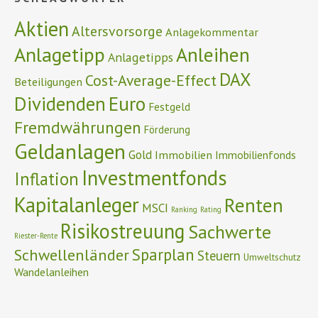
Aktien
Altersvorsorge
Anlagekommentar
Anlagetipp
Anleihen
Anlagetipps
DAX
Cost-Average-Effect
Beteiligungen
Euro
Dividenden
Festgeld
Fremdwährungen
Förderung
Geldanlagen
Gold
Immobilien
Immobilienfonds
Investmentfonds
Inflation
Kapitalanleger
Renten
MSCI
Ranking
Rating
Risikostreuung
Sachwerte
Riester-Rente
Schwellenländer
Sparplan
Steuern
Umweltschutz
Wandelanleihen