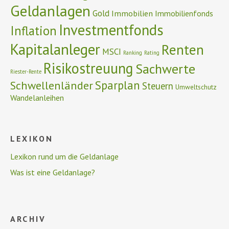
Geldanlagen
Gold
Immobilien
Immobilienfonds
Investmentfonds
Inflation
Kapitalanleger
Renten
MSCI
Ranking
Rating
Risikostreuung
Sachwerte
Riester-Rente
Schwellenländer
Sparplan
Steuern
Umweltschutz
Wandelanleihen
LEXIKON
Lexikon rund um die Geldanlage
Was ist eine Geldanlage?
ARCHIV