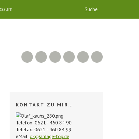
essum
RSS Feed
Xing
LinkedIn
500px
Facebook
Twitter
KONTAKT ZU MIR…
Telefon: 0621 - 460 84 90
Telefax: 0621 - 460 84 99
eMail:
ok@anlage-top.de