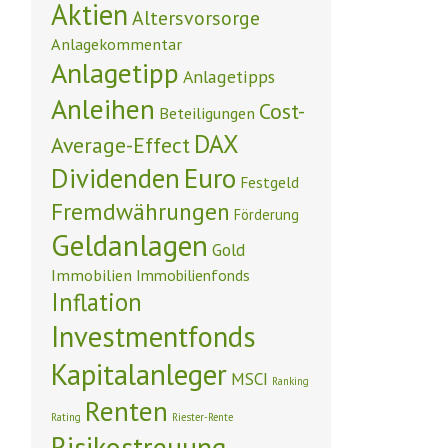
Aktien
Altersvorsorge
Anlagekommentar
Anlagetipp
Anlagetipps
Anleihen
Cost-
Beteiligungen
DAX
Average-Effect
Euro
Dividenden
Festgeld
Fremdwährungen
Förderung
Geldanlagen
Gold
Immobilien
Immobilienfonds
Inflation
Investmentfonds
Kapitalanleger
MSCI
Ranking
Renten
Rating
Riester-Rente
Risikostreuung