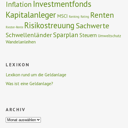
Investmentfonds
Inflation
Kapitalanleger
Renten
MSCI
Ranking
Rating
Risikostreuung
Sachwerte
Riester-Rente
Schwellenländer
Sparplan
Steuern
Umweltschutz
Wandelanleihen
LEXIKON
Lexikon rund um die Geldanlage
Was ist eine Geldanlage?
ARCHIV