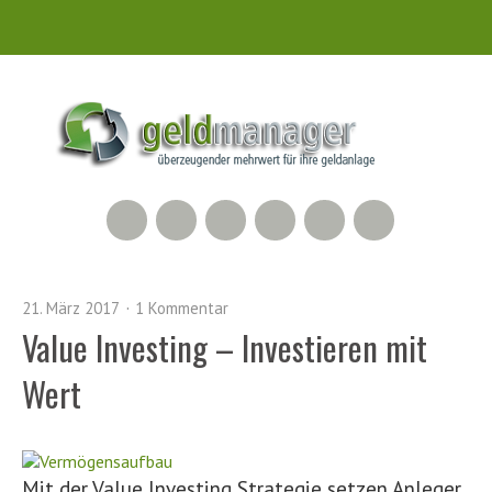
RSS Feed
Xing
LinkedIn
500px
Facebook
Twitter
21. März 2017
1 Kommentar
Value Investing – Investieren mit
Wert
Mit der Value Investing Strategie setzen Anleger