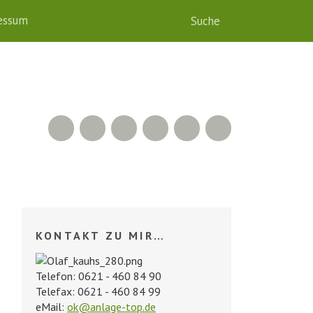
essum
RSS Feed
Xing
LinkedIn
500px
Facebook
Twitter
KONTAKT ZU MIR…
Telefon: 0621 - 460 84 90
Telefax: 0621 - 460 84 99
eMail:
ok@anlage-top.de