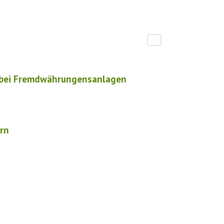
o bei Fremdwährungensanlagen
rn