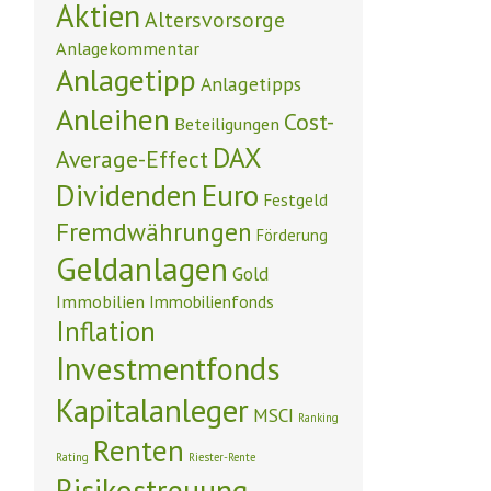
Aktien
Altersvorsorge
Anlagekommentar
Anlagetipp
Anlagetipps
Anleihen
Cost-
Beteiligungen
DAX
Average-Effect
Euro
Dividenden
Festgeld
Fremdwährungen
Förderung
Geldanlagen
Gold
Immobilien
Immobilienfonds
Inflation
Investmentfonds
Kapitalanleger
MSCI
Ranking
Renten
Rating
Riester-Rente
Risikostreuung