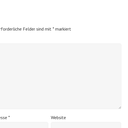
rforderliche Felder sind mit
*
markiert
esse
*
Website