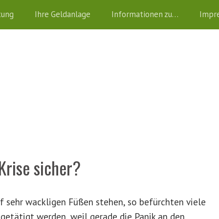
tung
Ihre Geldanlage
Informationen zu…
Impr
Krise sicher?
 sehr wackligen Füßen stehen, so befürchten viele
getätigt werden, weil gerade die Panik an den