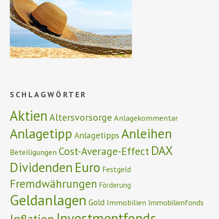
SCHLAGWÖRTER
Aktien
Altersvorsorge
Anlagekommentar
Anlagetipp
Anleihen
Anlagetipps
DAX
Cost-Average-Effect
Beteiligungen
Euro
Dividenden
Festgeld
Fremdwährungen
Förderung
Geldanlagen
Gold
Immobilien
Immobilienfonds
Investmentfonds