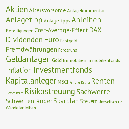
Aktien
Altersvorsorge
Anlagekommentar
Anlagetipp
Anleihen
Anlagetipps
DAX
Cost-Average-Effect
Beteiligungen
Euro
Dividenden
Festgeld
Fremdwährungen
Förderung
Geldanlagen
Gold
Immobilien
Immobilienfonds
Investmentfonds
Inflation
Kapitalanleger
Renten
MSCI
Ranking
Rating
Risikostreuung
Sachwerte
Riester-Rente
Schwellenländer
Sparplan
Steuern
Umweltschutz
Wandelanleihen