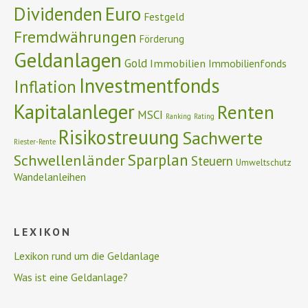
Euro
Dividenden
Festgeld
Fremdwährungen
Förderung
Geldanlagen
Gold
Immobilien
Immobilienfonds
Investmentfonds
Inflation
Kapitalanleger
Renten
MSCI
Ranking
Rating
Risikostreuung
Sachwerte
Riester-Rente
Schwellenländer
Sparplan
Steuern
Umweltschutz
Wandelanleihen
LEXIKON
Lexikon rund um die Geldanlage
Was ist eine Geldanlage?