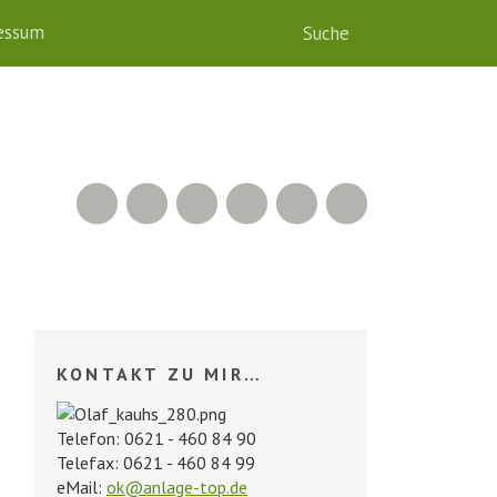
essum
RSS Feed
Xing
LinkedIn
500px
Facebook
Twitter
KONTAKT ZU MIR…
Telefon: 0621 - 460 84 90
Telefax: 0621 - 460 84 99
eMail:
ok@anlage-top.de