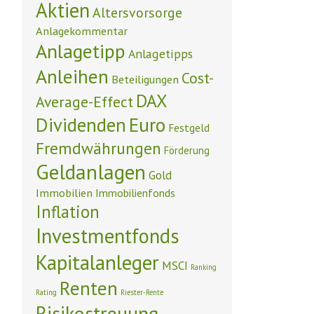
Aktien
Altersvorsorge
Anlagekommentar
Anlagetipp
Anlagetipps
Anleihen
Cost-
Beteiligungen
DAX
Average-Effect
Euro
Dividenden
Festgeld
Fremdwährungen
Förderung
Geldanlagen
Gold
Immobilien
Immobilienfonds
Inflation
Investmentfonds
Kapitalanleger
MSCI
Ranking
Renten
Rating
Riester-Rente
Risikostreuung