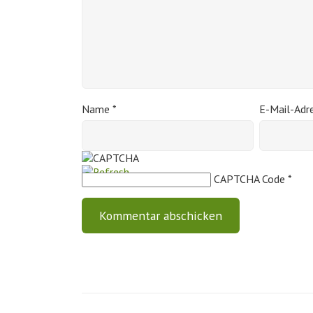
Name
*
E-Mail-Adr
CAPTCHA Code
*