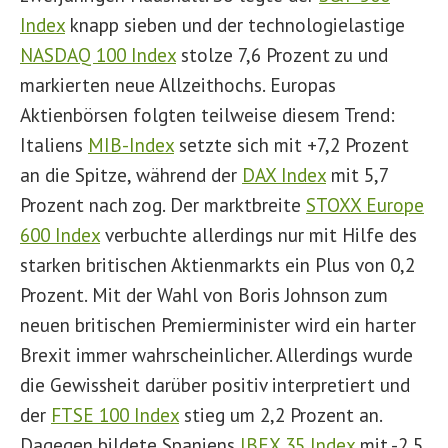
Index
knapp sieben und der technologielastige
NASDAQ 100 Index
stolze 7,6 Prozent zu und
markierten neue Allzeithochs. Europas
Aktienbörsen folgten teilweise diesem Trend:
Italiens
MIB-Index
setzte sich mit +7,2 Prozent
an die Spitze, während der
DAX Index
mit 5,7
Prozent nach zog. Der marktbreite
STOXX Europe
600 Index
verbuchte allerdings nur mit Hilfe des
starken britischen Aktienmarkts ein Plus von 0,2
Prozent. Mit der Wahl von Boris Johnson zum
neuen britischen Premierminister wird ein harter
Brexit immer wahrscheinlicher. Allerdings wurde
die Gewissheit darüber positiv interpretiert und
der
FTSE 100 Index
stieg um 2,2 Prozent an.
Dagegen bildete Spaniens
IBEX 35 Index
mit -2,5