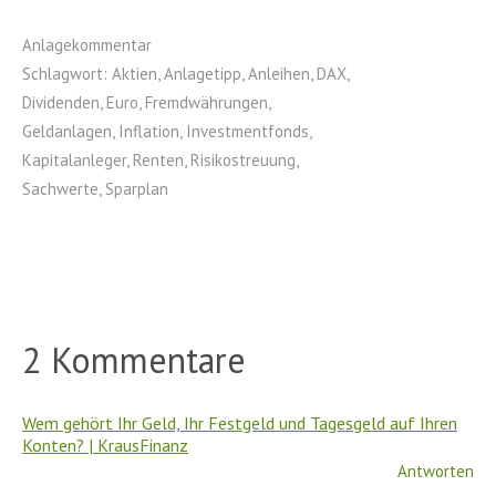
Anlagekommentar
Schlagwort:
Aktien
,
Anlagetipp
,
Anleihen
,
DAX
,
Dividenden
,
Euro
,
Fremdwährungen
,
Geldanlagen
,
Inflation
,
Investmentfonds
,
Kapitalanleger
,
Renten
,
Risikostreuung
,
Sachwerte
,
Sparplan
2 Kommentare
Wem gehört Ihr Geld, Ihr Festgeld und Tagesgeld auf Ihren
Konten? | KrausFinanz
Antworten