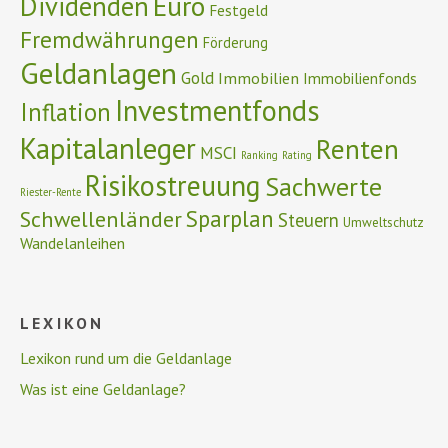
Euro
Dividenden
Festgeld
Fremdwährungen
Förderung
Geldanlagen
Gold
Immobilien
Immobilienfonds
Investmentfonds
Inflation
Kapitalanleger
Renten
MSCI
Ranking
Rating
Risikostreuung
Sachwerte
Riester-Rente
Schwellenländer
Sparplan
Steuern
Umweltschutz
Wandelanleihen
LEXIKON
Lexikon rund um die Geldanlage
Was ist eine Geldanlage?