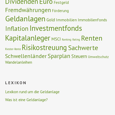
Euro
Dividenden
Festgeld
Fremdwährungen
Förderung
Geldanlagen
Gold
Immobilien
Immobilienfonds
Investmentfonds
Inflation
Kapitalanleger
Renten
MSCI
Ranking
Rating
Risikostreuung
Sachwerte
Riester-Rente
Schwellenländer
Sparplan
Steuern
Umweltschutz
Wandelanleihen
LEXIKON
Lexikon rund um die Geldanlage
Was ist eine Geldanlage?