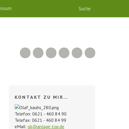
essum
RSS Feed
Xing
LinkedIn
500px
Facebook
Twitter
KONTAKT ZU MIR…
Telefon: 0621 - 460 84 90
Telefax: 0621 - 460 84 99
eMail:
ok@anlage-top.de