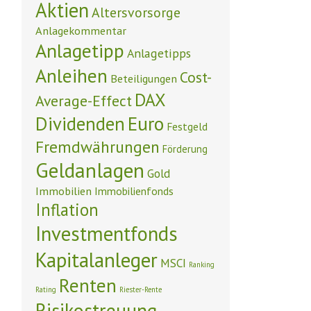
Aktien
Altersvorsorge
Anlagekommentar
Anlagetipp
Anlagetipps
Anleihen
Cost-
Beteiligungen
DAX
Average-Effect
Euro
Dividenden
Festgeld
Fremdwährungen
Förderung
Geldanlagen
Gold
Immobilien
Immobilienfonds
Inflation
Investmentfonds
Kapitalanleger
MSCI
Ranking
Renten
Rating
Riester-Rente
Risikostreuung