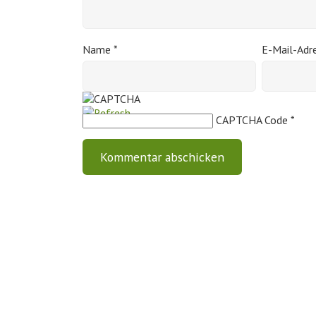
Name
*
E-Mail-Adr
CAPTCHA Code
*