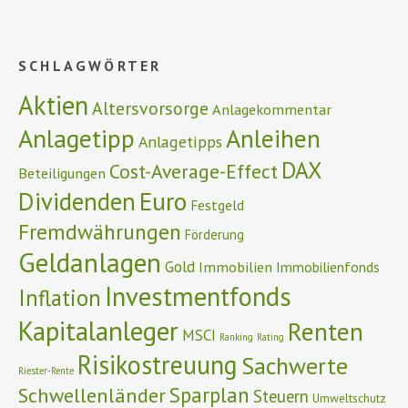
SCHLAGWÖRTER
Aktien
Altersvorsorge
Anlagekommentar
Anlagetipp
Anleihen
Anlagetipps
DAX
Cost-Average-Effect
Beteiligungen
Euro
Dividenden
Festgeld
Fremdwährungen
Förderung
Geldanlagen
Gold
Immobilien
Immobilienfonds
Investmentfonds
Inflation
Kapitalanleger
Renten
MSCI
Ranking
Rating
Risikostreuung
Sachwerte
Riester-Rente
Schwellenländer
Sparplan
Steuern
Umweltschutz