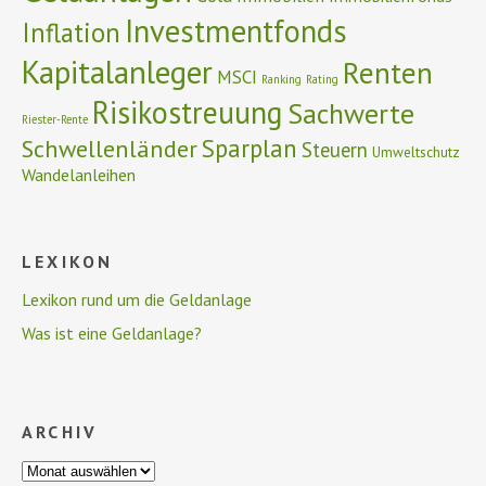
Investmentfonds
Inflation
Kapitalanleger
Renten
MSCI
Ranking
Rating
Risikostreuung
Sachwerte
Riester-Rente
Schwellenländer
Sparplan
Steuern
Umweltschutz
Wandelanleihen
LEXIKON
Lexikon rund um die Geldanlage
Was ist eine Geldanlage?
ARCHIV