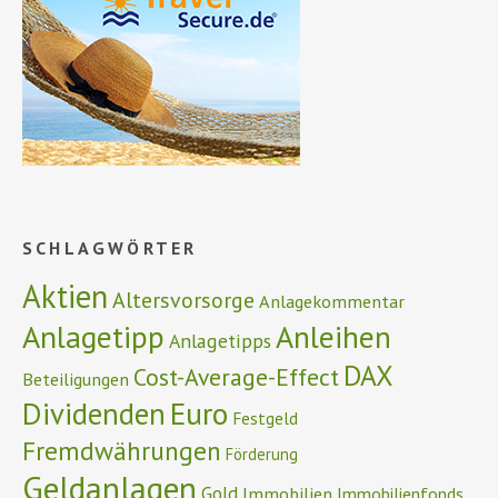
SCHLAGWÖRTER
Aktien
Altersvorsorge
Anlagekommentar
Anlagetipp
Anleihen
Anlagetipps
DAX
Cost-Average-Effect
Beteiligungen
Euro
Dividenden
Festgeld
Fremdwährungen
Förderung
Geldanlagen
Gold
Immobilien
Immobilienfonds