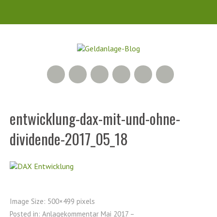
RSS Feed
Xing
LinkedIn
500px
Facebook
Twitter
entwicklung-dax-mit-und-ohne-
dividende-2017_05_18
Image Size:
500×499 pixels
Posted in:
Anlagekommentar Mai 2017 –