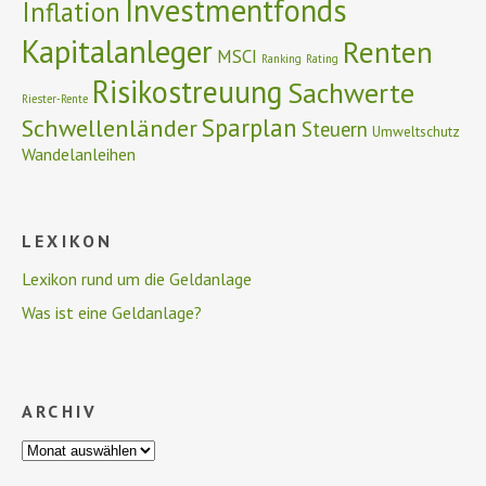
Investmentfonds
Inflation
Kapitalanleger
Renten
MSCI
Ranking
Rating
Risikostreuung
Sachwerte
Riester-Rente
Schwellenländer
Sparplan
Steuern
Umweltschutz
Wandelanleihen
LEXIKON
Lexikon rund um die Geldanlage
Was ist eine Geldanlage?
ARCHIV