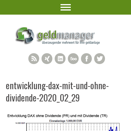
RSS Feed
Xing
LinkedIn
500px
Facebook
Twitter
entwicklung-dax-mit-und-ohne-
dividende-2020_02_29