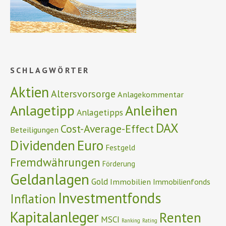
SCHLAGWÖRTER
Aktien
Altersvorsorge
Anlagekommentar
Anlagetipp
Anleihen
Anlagetipps
DAX
Cost-Average-Effect
Beteiligungen
Euro
Dividenden
Festgeld
Fremdwährungen
Förderung
Geldanlagen
Gold
Immobilien
Immobilienfonds
Investmentfonds
Inflation
Kapitalanleger
Renten
MSCI
Ranking
Rating