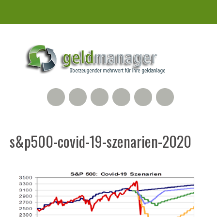
RSS Feed
Xing
LinkedIn
500px
Facebook
Twitter
s&p500-covid-19-szenarien-2020