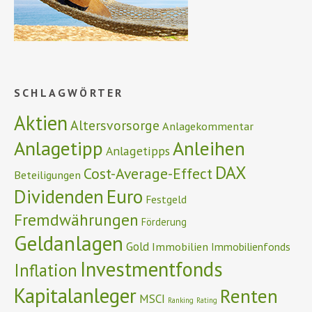
SCHLAGWÖRTER
Aktien
Altersvorsorge
Anlagekommentar
Anlagetipp
Anleihen
Anlagetipps
DAX
Cost-Average-Effect
Beteiligungen
Euro
Dividenden
Festgeld
Fremdwährungen
Förderung
Geldanlagen
Gold
Immobilien
Immobilienfonds
Investmentfonds
Inflation
Kapitalanleger
Renten
MSCI
Ranking
Rating