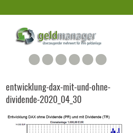
RSS Feed
Xing
LinkedIn
500px
Facebook
Twitter
entwicklung-dax-mit-und-ohne-
dividende-2020_04_30