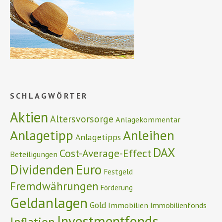
SCHLAGWÖRTER
Aktien
Altersvorsorge
Anlagekommentar
Anlagetipp
Anleihen
Anlagetipps
DAX
Cost-Average-Effect
Beteiligungen
Euro
Dividenden
Festgeld
Fremdwährungen
Förderung
Geldanlagen
Gold
Immobilien
Immobilienfonds
Investmentfonds
Inflation