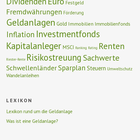
Euro
Dividenden
Festgeld
Fremdwährungen
Förderung
Geldanlagen
Gold
Immobilien
Immobilienfonds
Investmentfonds
Inflation
Kapitalanleger
Renten
MSCI
Ranking
Rating
Risikostreuung
Sachwerte
Riester-Rente
Schwellenländer
Sparplan
Steuern
Umweltschutz
Wandelanleihen
LEXIKON
Lexikon rund um die Geldanlage
Was ist eine Geldanlage?