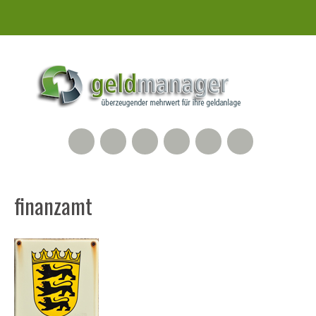
RSS Feed
Xing
LinkedIn
500px
Facebook
Twitter
finanzamt