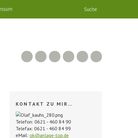
essum
RSS Feed
Xing
LinkedIn
500px
Facebook
Twitter
KONTAKT ZU MIR…
Telefon: 0621 - 460 84 90
Telefax: 0621 - 460 84 99
eMail:
ok@anlage-top.de