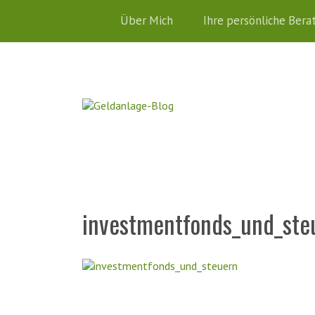
Über Mich
Ihre persönliche Bera
investmentfonds_und_ste