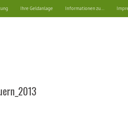
tung
Ihre Geldanlage
Informationen zu…
Impr
uern_2013