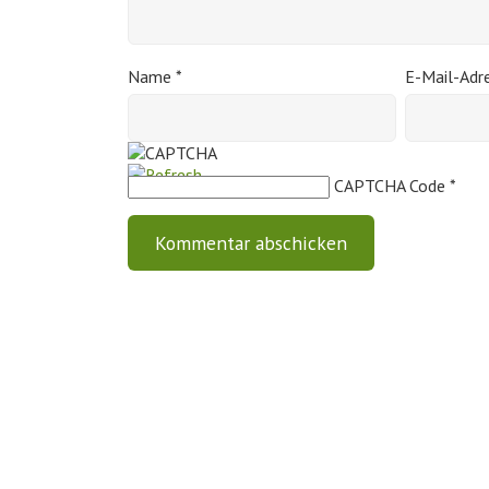
Name
*
E-Mail-Adr
CAPTCHA Code
*