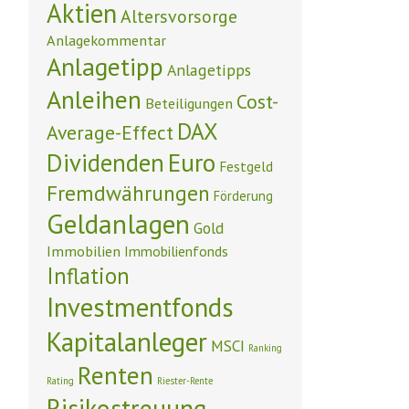
Aktien
Altersvorsorge
Anlagekommentar
Anlagetipp
Anlagetipps
Anleihen
Cost-
Beteiligungen
DAX
Average-Effect
Euro
Dividenden
Festgeld
Fremdwährungen
Förderung
Geldanlagen
Gold
Immobilien
Immobilienfonds
Inflation
Investmentfonds
Kapitalanleger
MSCI
Ranking
Renten
Rating
Riester-Rente
Risikostreuung